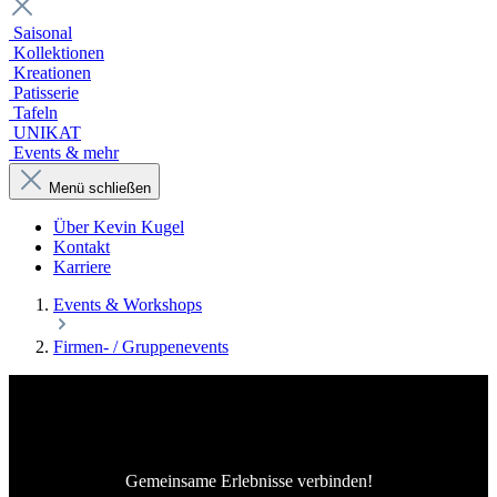
Saisonal
Kollektionen
Kreationen
Patisserie
Tafeln
UNIKAT
Events & mehr
Menü schließen
Über Kevin Kugel
Kontakt
Karriere
Events & Workshops
Firmen- / Gruppenevents
Firmen - und Gruppenevents
Gemeinsame Erlebnisse verbinden!