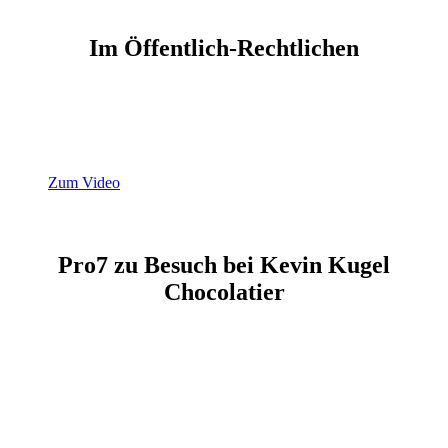
Im Öffentlich-Rechtlichen
Das ZDF in unserer Gründungsstätte Nufringen zu Gast.
Zum Video
Pro7 zu Besuch bei Kevin Kugel
Chocolatier
Mit Jumbo und Galileo auf Schoko-Mission.
Gemeinsam mit Kevin Kugel tüftelt er abgefahrene Rezepte
aus und stellt die teuerste Schokolade der Welt her.