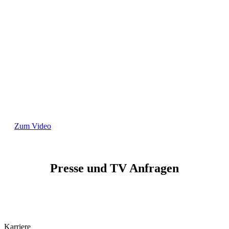
Zum Video
Presse und TV Anfragen
Für Presse und TV Anfragen wenden Sie sich gerne an
folgende E-Mail Adresse: marketing@kevinkugel.de
Karriere