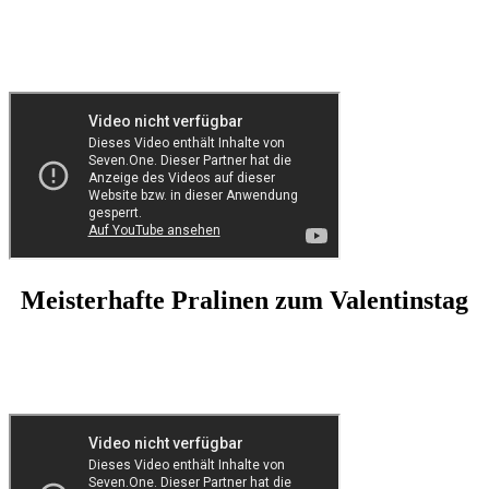
einen Blick hinter die Kulissen von Kevin Kugel Chocolatier,
reisen Sie mit uns in die Ursprungsländer des Kakaos und
erfahren Sie mehr über unser Handwerk und unsere Werte.
Meisterhafte Pralinen zum Valentinstag
Pralinen gelten als die Königsdisziplin des Chocolatier-Handwerks.
Worauf kommt es dabei an und wo liegen die Unterschiede
zwischen der Herstellung in Handarbeit und einem Großhersteller.