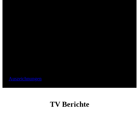
Auszeichnungen
TV Berichte
Es macht uns stolz, dass wir unsere Arbeit und Philosophie
bereits mehrfach in TV-Sendungen und -Reportagen zeigen
konnten.
Werfen Sie mit den untenstehenden Fernsehproduktionen