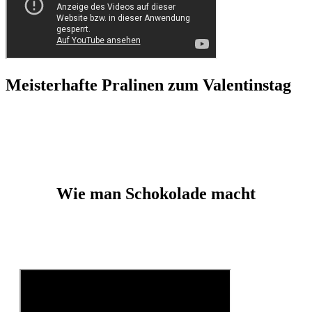
Meisterhafte Pralinen zum Valentinstag
Pralinen gelten als die Königsdisziplin des Chocolatier-Handwerks.
Worauf kommt es dabei an und wo liegen die Unterschiede
zwischen der Herstellung in Handarbeit und einem Großhersteller.
Wie man Schokolade macht
Kevin Kugel im SWR | Handwerkskunst