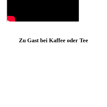
Zu Gast bei Kaffee oder Tee
In der Sendung Kaffee oder Tee im SWR präsentiert
Kevin
Kugel laufend seine Schokoladenkreationen.