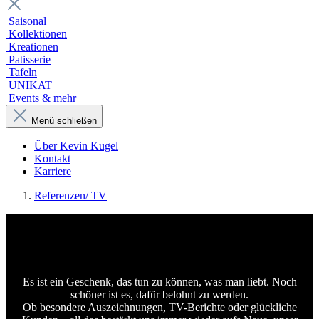
Saisonal
Kollektionen
Kreationen
Patisserie
Tafeln
UNIKAT
Events & mehr
Menü schließen
Über Kevin Kugel
Kontakt
Karriere
Referenzen/ TV
Unsere Referenzen
Es ist ein Geschenk, das tun zu können, was man liebt. Noch
schöner ist es, dafür belohnt zu werden.
Ob besondere Auszeichnungen, TV-Berichte oder glückliche