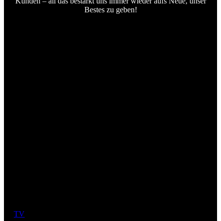
Kunden – all das bestärkt uns immer wieder aufs Neue, unser
Bestes zu geben!
TV