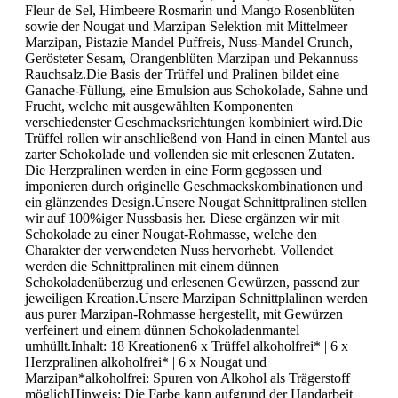
Fleur de Sel, Himbeere Rosmarin und Mango Rosenblüten
sowie der Nougat und Marzipan Selektion mit Mittelmeer
Marzipan, Pistazie Mandel Puffreis, Nuss-Mandel Crunch,
Gerösteter Sesam, Orangenblüten Marzipan und Pekannuss
Rauchsalz.Die Basis der Trüffel und Pralinen bildet eine
Ganache-Füllung, eine Emulsion aus Schokolade, Sahne und
Frucht, welche mit ausgewählten Komponenten
verschiedenster Geschmacksrichtungen kombiniert wird.Die
Trüffel rollen wir anschließend von Hand in einen Mantel aus
zarter Schokolade und vollenden sie mit erlesenen Zutaten.
Die Herzpralinen werden in eine Form gegossen und
imponieren durch originelle Geschmackskombinationen und
ein glänzendes Design.Unsere Nougat Schnittpralinen stellen
wir auf 100%iger Nussbasis her. Diese ergänzen wir mit
Schokolade zu einer Nougat-Rohmasse, welche den
Charakter der verwendeten Nuss hervorhebt. Vollendet
werden die Schnittpralinen mit einem dünnen
Schokoladenüberzug und erlesenen Gewürzen, passend zur
jeweiligen Kreation.Unsere Marzipan Schnittplalinen werden
aus purer Marzipan-Rohmasse hergestellt, mit Gewürzen
verfeinert und einem dünnen Schokoladenmantel
umhüllt.Inhalt: 18 Kreationen6 x Trüffel alkoholfrei* | 6 x
Herzpralinen alkoholfrei* | 6 x Nougat und
Marzipan*alkoholfrei: Spuren von Alkohol als Trägerstoff
möglichHinweis: Die Farbe kann aufgrund der Handarbeit